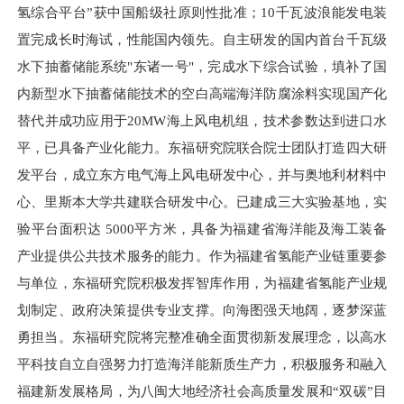
氢综合平台”获中国船级社原则性批准；10千瓦波浪能发电装
置完成长时海试，性能国内领先。自主研发的国内首台千瓦级
水下抽蓄储能系统"东诸一号"，完成水下综合试验，填补了国
内新型水下抽蓄储能技术的空白高端海洋防腐涂料实现国产化
替代并成功应用于20MW海上风电机组，技术参数达到进口水
平，已具备产业化能力。东福研究院联合院士团队打造四大研
发平台，成立东方电气海上风电研发中心，并与奥地利材料中
心、里斯本大学共建联合研发中心。已建成三大实验基地，实
验平台面积达 5000平方米，具备为福建省海洋能及海工装备
产业提供公共技术服务的能力。作为福建省氢能产业链重要参
与单位，东福研究院积极发挥智库作用，为福建省氢能产业规
划制定、政府决策提供专业支撑。向海图强天地阔，逐梦深蓝
勇担当。东福研究院将完整准确全面贯彻新发展理念，以高水
平科技自立自强努力打造海洋能新质生产力，积极服务和融入
福建新发展格局，为八闽大地经济社会高质量发展和“双碳”目