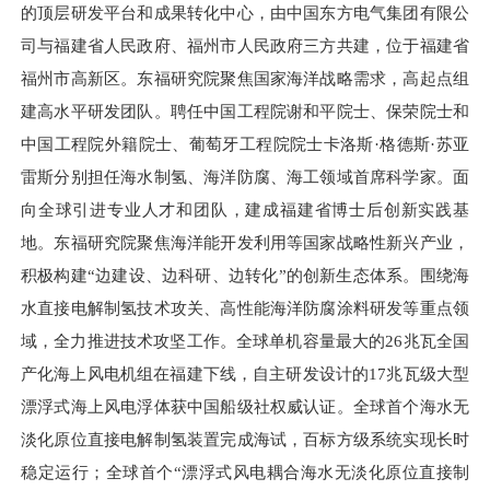
的顶层研发平台和成果转化中心，由中国东方电气集团有限公
司与福建省人民政府、福州市人民政府三方共建，位于福建省
福州市高新区。东福研究院聚焦国家海洋战略需求，高起点组
建高水平研发团队。聘任中国工程院谢和平院士、保荣院士和
中国工程院外籍院士、葡萄牙工程院院士卡洛斯·格德斯·苏亚
雷斯分别担任海水制氢、海洋防腐、海工领域首席科学家。面
向全球引进专业人才和团队，建成福建省博士后创新实践基
地。东福研究院聚焦海洋能开发利用等国家战略性新兴产业，
积极构建“边建设、边科研、边转化”的创新生态体系。围绕海
水直接电解制氢技术攻关、高性能海洋防腐涂料研发等重点领
域，全力推进技术攻坚工作。全球单机容量最大的26兆瓦全国
产化海上风电机组在福建下线，自主研发设计的17兆瓦级大型
漂浮式海上风电浮体获中国船级社权威认证。全球首个海水无
淡化原位直接电解制氢装置完成海试，百标方级系统实现长时
稳定运行；全球首个“漂浮式风电耦合海水无淡化原位直接制