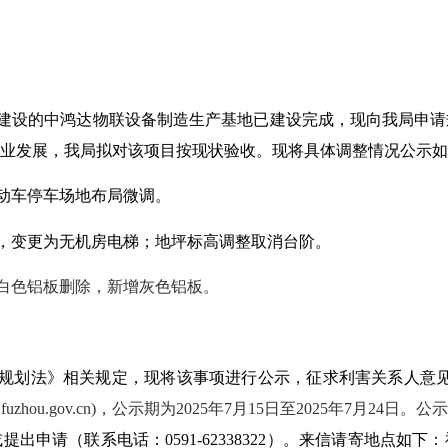
建设的中鸿达物联设备制造生产基地已建设完成，现向我局申请
业发展，我局拟对该项目按现状验收。现将具体调整情况公示如
动车停车场地布局微调。
，变更为无机房电梯；地坪标高调整取消台阶。
白色铝板删除，新增灰色铝板。
规划法》相关规定，现将该事项进行公示，征求利害关系人意
q.fuzhou.gov.cn)，公示期为2025年
7
月
15
日至
2025年
7
月
24
日。公
或提出申请（联系电话：
0591-62338322）。来信请寄地