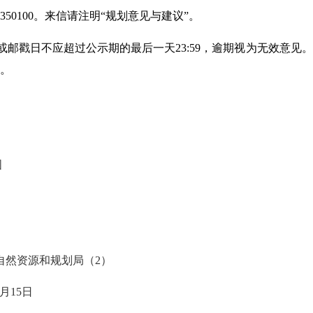
0100。来信请注明“规划意见与建议”。
或邮戳日不应超过公示期的最后一天
23:59，逾期视为无效意
。
图
自然资源和规划局（
2）
月
15
日