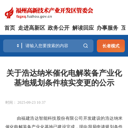
首页
走进高新区
政务公开
解读回应
办事服务
互
长者模式
关于浩达纳米催化电解装备产业化
基地规划条件核实变更的公示
时间： 2025-09-23 10:37
由
福建浩达智能科技股份有限公司开
发
建设的浩达纳米
催化电解装备产业化基地已建
设完成，现向我局申请规划条件