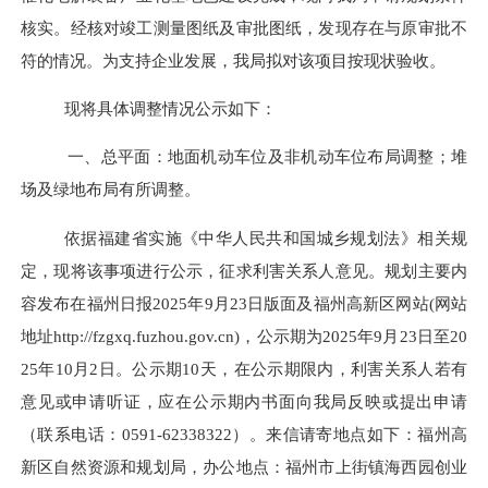
核实。经核对竣工测量图纸及审批图纸，发现存在与原审批不
符的情况。为支持
企业
发展，我局拟对该项目按现状验收。
现
将具体调整情况公示如下：
一、总平面：地面机动车位及非机动车位布局调整；堆
场及绿地布局有所调整。
依据福建省实施《中华人民共和国城乡规划法》相关规
定，现将该事项进行公示，征求利害关系人意见。规划主要
内
容发布在
福州日
报
202
5
年
9
月
23
日版面及福州高新区网站
(网站
地址http://fzgxq.fuzhou.gov.cn)，公示期为202
5
年
9
月
23
日至
20
2
5
年
10
月
2
日。公示期
10天，在
公示期限内，利害关系人若有
意见或申请听证，应在公示期内书面向我局反映或提出申请
（联系电话：
0591-62338322）。来信请寄地点如下：福州高
新区自然资源和规划局，办公地点：福州市上街镇海西园创业