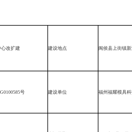
中心改扩建
建设地点
闽侯县上街镇新
G0100585号
建设单位
福州福耀模具科