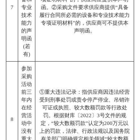
7
专业
函。②采购文件要求供应商提供“具备
技术
履行合同所必需的设备和专业技术能力
能力
专项证明材料”的，供应商可不提供本
的声
声明函。
明函
(若
有)
参加
采购
活动
前三
①重大违法记录：指供应商因违法经营
年内
受到刑事处罚或责令停产停业、吊销许
在经
可证或执照、较大数额罚款等行政处
营活
罚。根据财库〔2022〕3号文件的规
8
动中
定，“较大数额罚款”认定为200万元以
没有
上的罚款，法律、行政法规以及国务院
重大
有关部门明确规定相关领域“较大数额