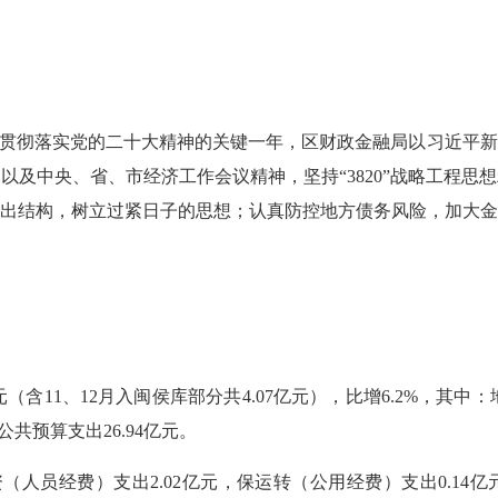
贯彻落实党的二十大精神的
关键
一年
，
区财政金融局以习近平新
神以及中央、省、市经济工作会议精神，坚持
“3820”战略工
出结构，树立过紧日子的思想；认真防控地方债务风险，加大
元（含11、12月入闽侯库部分共4.07亿元），比增6.2%，其中：
公共预算支出26.94亿元。
工资（人员经费）支出2.02亿元，保运转（公用经费）支出0.1