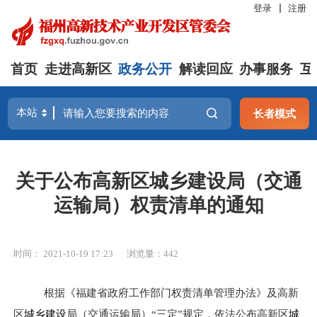
登录
注册
首页
走进高新区
政务公开
解读回应
办事服务
互
长者模式
关于公布高新区城乡建设局（交通
运输局）权责清单的通知
时间： 2021-10-19 17:23
浏览量：442
根据《福建省政府工作部门权责清单管理办法》
及
高新
区
城乡建设
局
（交通运输局）
“三定”规定，依法公布
高新区
城