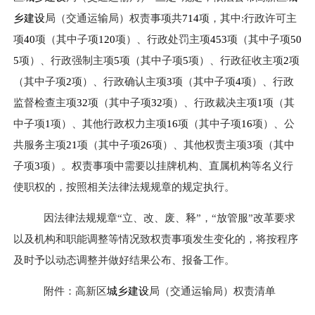
乡建设
局
（交通运输局）
权责事项共
714
项，其中:行政许可
主
项
40
项
（其中子项
120
项
）
、行政处罚
主项
453
项
（其中子项
50
5
项
）
、行政强制
主项
5
项
（其中子项
5
项
）
、行政征收
主项
2
项
（其中子项
2
项
）
、行政确认
主项
3
项
（其中子项
4
项
）
、行政
监督检查
主项
32
项
（其中子项
32
项
）
、行政裁决
主项
1
项
（其
中子项
1
项
）
、其他行政权力
主项
16
项
（其中子项
16
项
）
、公
共服务
主项
21
项
（其中子项
26
项
）
、其他权责
主项
3
项
（其中
子项
3
项
）
。权责事项中需要以挂牌机构、直属机构等名义行
使职权的，按照相关法律法规规章的规定执行。
因法律法规规章“立、改、废、释”，“放管服”改革要求
以及机构和职能调整等情况致权责事项发生变化的，将按程序
及时予以动态调整并做好结果公布、报备工作。
附件：
高新区
城乡建设
局
（交通运输局）
权责清单